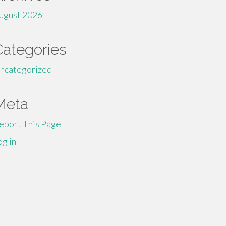
ugust 2026
Categories
ncategorized
Meta
eport This Page
og in