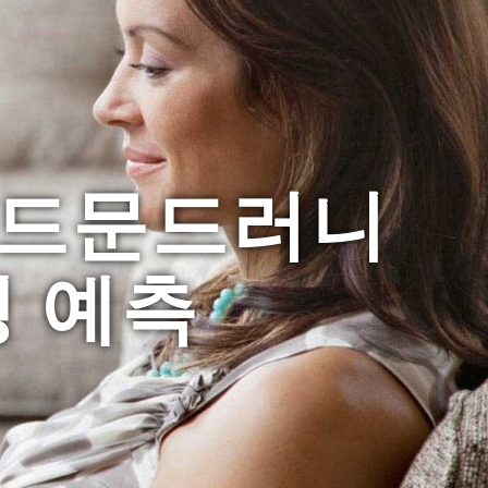
, 드문드러니
쟁 예측