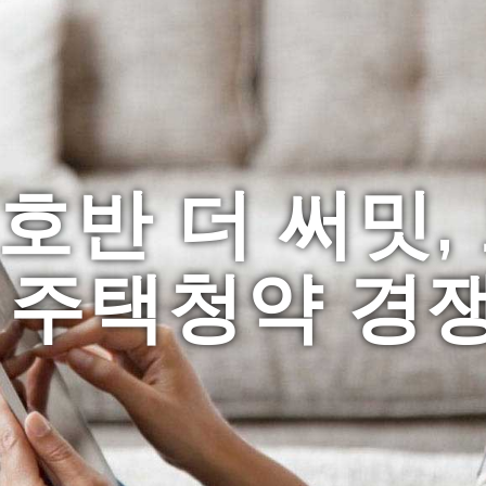
호반 더 써밋
 주택청약 경