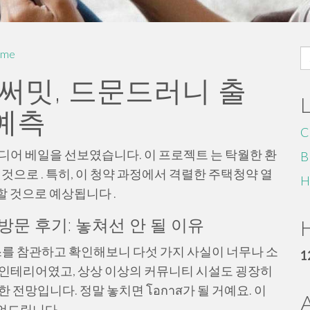
S
me
fo
 써밋, 드문드러니 출
 예측
C
 드디어 베일을 선보였습니다. 이 프로젝트 는 탁월한 환
B
것으로 . 특히, 이 청약 과정에서 격렬한 주택청약 열
H
 것으로 예상됩니다 .
문 후기: 놓쳐선 안 될 이유
H
를 참관하고 확인해보니 다섯 가지 사실이 너무나 소
1
 인테리어였고, 상상 이상의 커뮤니티 시설도 굉장히
전망입니다. 정말 놓치면 โอกาส가 될 거예요. 이
언드립니다.