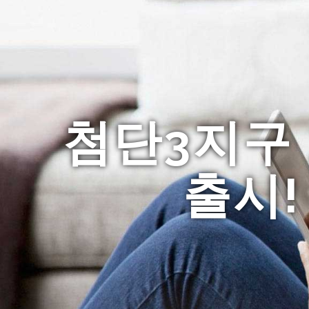
첨단3지구 
출시!