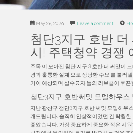
May 28, 2026
|
Leave a comment
|
Ho
첨단3지구 호반 더
시! 주택청약 경쟁
주목 이 모아진 첨단 지구 3 호반 더 써밋이
경과 훌륭한 설계 으로 상당한 수요 를 불러낼 
기이 예상되며 실수요자 들의 러브콜이 후끈할
첨단3지구 호반써밋 모델하우스 방
지난 광산구 첨단3지구 호반 써밋 모델하우스
개드립니다. 솔직히 인상적이었던 건 탁월한
좋았습니다. 가장 중요하게 중요한 점은 시원한 
시점에서 문의하여 특가를 받으시는 것을 조