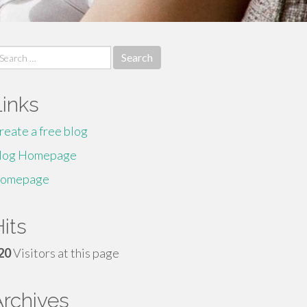
earch
r:
Links
reate a free blog
log Homepage
omepage
its
20
Visitors at this page
Archives